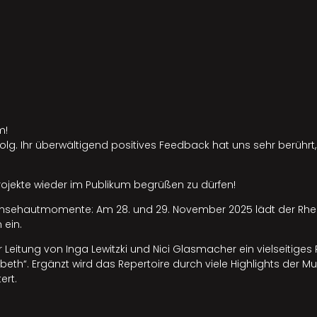
m!
folg. Ihr überwältigend positives Feedback hat uns sehr berührt,
rojekte wieder im Publikum begrüßen zu dürfen!
änsehautmomente: Am 28. und 29. November 2025 lädt der Rhein
 ein.
er Leitung von Inga Lewitzki und Nici Glasmacher ein vielseiti
isabeth“. Ergänzt wird das Repertoire durch viele Highlights de
ert.